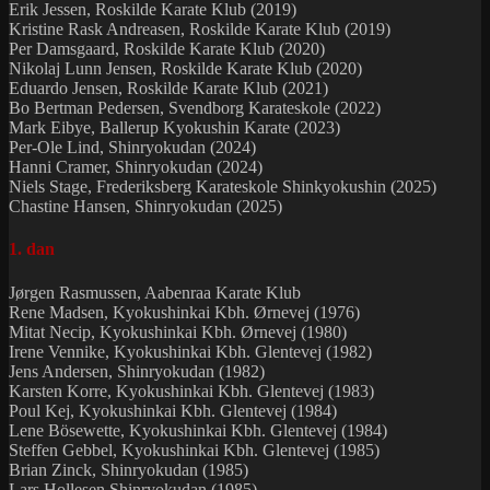
Erik Jessen, Roskilde Karate Klub (2019)
Kristine Rask Andreasen, Roskilde Karate Klub (2019)
Per Damsgaard, Roskilde Karate Klub (2020)
Nikolaj Lunn Jensen, Roskilde Karate Klub (2020)
Eduardo Jensen, Roskilde Karate Klub (2021)
Bo Bertman Pedersen, Svendborg Karateskole (2022)
Mark Eibye, Ballerup Kyokushin Karate (2023)
Per-Ole Lind, Shinryokudan (2024)
Hanni Cramer, Shinryokudan (2024)
Niels Stage, Frederiksberg Karateskole Shinkyokushin (2025)
Chastine Hansen, Shinryokudan (2025)
1. dan
Jørgen Rasmussen, Aabenraa Karate Klub
Rene Madsen, Kyokushinkai Kbh. Ørnevej (1976)
Mitat Necip, Kyokushinkai Kbh. Ørnevej (1980)
Irene Vennike, Kyokushinkai Kbh. Glentevej (1982)
Jens Andersen, Shinryokudan (1982)
Karsten Korre, Kyokushinkai Kbh. Glentevej (1983)
Poul Kej, Kyokushinkai Kbh. Glentevej (1984)
Lene Bösewette, Kyokushinkai Kbh. Glentevej (1984)
Steffen Gebbel, Kyokushinkai Kbh. Glentevej (1985)
Brian Zinck, Shinryokudan (1985)
Lars Hollesen Shinryokudan (1985)