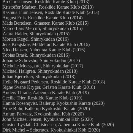
Bo Christiansen, Roskilde Karate Klub (2013)
Kristoffer Madsen, Roskilde Karate Klub (2013)
Rasmus Lunn Jensen, Roskilde Karate Klub (2013)
August Friis, Roskilde Karate Klub (2014)
Mads Bertelsen, Graasten Karate Klub (2015)
Marco Lars Mercuri, Shinryokudan (2015)
Zahra Haider, Shinryokudan (2015)
Morten Kegel, Shinrykudan (2016)
Jens Kragskov, Middelfart Karate Klub (2016)
Nico Hansen, Aabenraa Karate Klub (2016)
Tobias Brask, Shinryokudan (2016)
Johanne Schovsbo, Shinryokudan (2017)
Michelle Moesgaard, Shinryokudan (2017)
Michael Hallgren, Shinryokudan (2018)
Julian Bjerrekær, Shinryokudan (2018)
Helle Nygaard Pedersen, Roskilde Karate Klub (2018)
Signe Svane Kryger, Gråsten Karate Klub (2018)
Anders Thrane, Aabenraa Karate Klub (2019)
Cecilie Trier, Roskilde Karate Klub (2019)
Hanna Rosenqvist, Ballerup Kyokushin Karate (2020)
Arne Buhr, Ballerup Kyokushin Karate (2020)
Anjum Parwaiz, Kyokushinkai Kbh (2020)
John Michael Jensen, Kyokushinkai Kbh (2020)
Carsten Lysdahl Christensen, Aabenraa Karate Klub (2020)
Dirk Michel – Schertges, Kyokushinkai Kbh (2020)