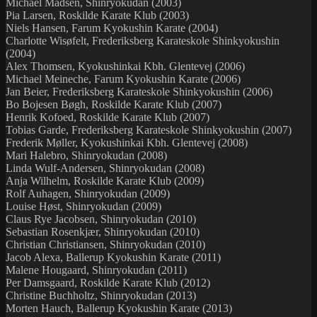
Michael Madsen, Shinryokudan (2003)
Pia Larsen, Roskilde Karate Klub (2003)
Niels Hansen, Farum Kyokushin Karate (2004)
Charlotte Wisøfelt, Frederiksberg Karateskole Shinkyokushin
(2004)
Alex Thomsen, Kyokushinkai Kbh. Glentevej (2006)
Michael Meineche, Farum Kyokushin Karate (2006)
Jan Beier, Frederiksberg Karateskole Shinkyokushin (2006)
Bo Bojesen Bøgh, Roskilde Karate Klub (2007)
Henrik Kofoed, Roskilde Karate Klub (2007)
Tobias Garde, Frederiksberg Karateskole Shinkyokushin (2007)
Frederik Møller, Kyokushinkai Kbh. Glentevej (2008)
Mari Halebro, Shinryokudan (2008)
Linda Wulf-Andersen, Shinryokudan (2008)
Anja Wilhelm, Roskilde Karate Klub (2009)
Rolf Auhagen, Shinryokudan (2009)
Louise Høst, Shinryokudan (2009)
Claus Rye Jacobsen, Shinryokudan (2010)
Sebastian Rosenkjær, Shinryokudan (2010)
Christian Christiansen, Shinryokudan (2010)
Jacob Alexa, Ballerup Kyokushin Karate (2011)
Malene Hougaard, Shinryokudan (2011)
Per Damsgaard, Roskilde Karate Klub (2012)
Christine Buchholtz, Shinryokudan (2013)
Morten Hauch, Ballerup Kyokushin Karate (2013)