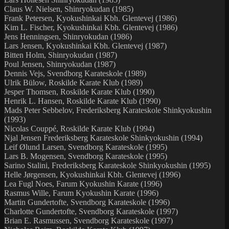
Claus W. Nielsen, Shinryokudan (1985)
Frank Petersen, Kyokushinkai Kbh. Glentevej (1986)
Kim L. Fischer, Kyokushinkai Kbh. Glentevej (1986)
Jens Henningsen, Shinryokudan (1986)
Lars Jensen, Kyokushinkai Kbh. Glentevej (1987)
Bitten Holm, Shinryokudan (1987)
Poul Jensen, Shinryokudan (1987)
Dennis Vejs, Svendborg Karateskole (1989)
Ulrik Bülow, Roskilde Karate Klub (1989)
Jesper Thomsen, Roskilde Karate Klub (1990)
Henrik L. Hansen, Roskilde Karate Klub (1990)
Mads Peter Sebbelov, Frederiksberg Karateskole Shinkyokushin
(1993)
Nicolas Couppé, Roskilde Karate Klub (1994)
Njal Jensen Frederiksberg Karateskole Shinkyokushin (1994)
Leif Ølund Larsen, Svendborg Karateskole (1995)
Lars B. Mogensen, Svendborg Karateskole (1995)
Sarino Stalini, Frederiksberg Karateskole Shinkyokushin (1995)
Helle Jørgensen, Kyokushinkai Kbh. Glentevej (1996)
Lea Fugl Noes, Farum Kyokushin Karate (1996)
Rasmus Wille, Farum Kyokushin Karate (1996)
Martin Gundertofte, Svendborg Karateskole (1996)
Charlotte Gundertofte, Svendborg Karateskole (1997)
Brian E. Rasmussen, Svendborg Karateskole (1997)