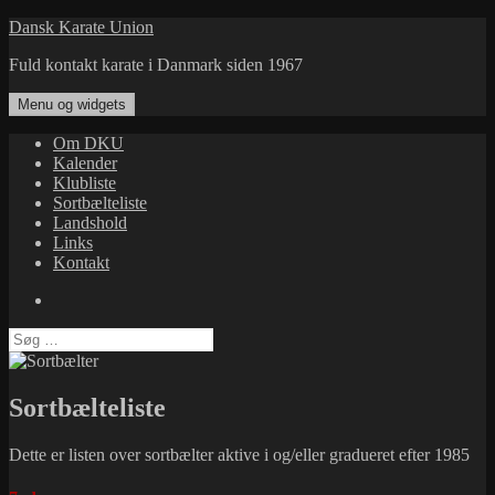
Hop
Dansk Karate Union
til
Fuld kontakt karate i Danmark siden 1967
indhold
Menu og widgets
Om DKU
Kalender
Klubliste
Sortbælteliste
Landshold
Links
Kontakt
Facebook
Søg
efter:
Sortbælteliste
Dette er listen over sortbælter aktive i og/eller gradueret efter 1985