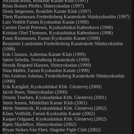
Nicholas Reim, Roskilde Karate Klub (1997)
Brian Boisen Pfeffer, Shinryokudan (1997)
Denis Jørgensen, Roskilde Karate Klub (1997)
Theis Rasmussen Frederiksberg Karateskole Shinkyokushin (1997)
Lars Vedfelt Farum Kyokushin Karate (1998)
Carsten David Petersen, Kyokushinkai København (1998)
Kristian Obel Thomsen, Kyokushinkai København (1998)
Franz Rasmussen, Farum Kyokushin Karate (1998)
Benjamin Lundstrøm Frederiksberg Karateskole Shinkyokushin
(1998)
Erik Clausen, Aabenraa Karate Klub (1999)
Søren Sebelin, Svendborg Karateskole (1999)
Henrik Brigsted Hansen, Shinryokudan (1999)
Nina Møller, Farum Kyokushin Karate (1999)
Om Andreas Adamas, Frederiksberg Karateskole Shinkyokushin
(1999)
Erik Kærgård, Kyokushinkai Kbh. Glentevej (2000)
Jacob Ibsen, Shinryokudan (2000)
Dennis Truelsen, Kyokushinkai Kbh. Glentevej (2001)
Steen Jensen, Middelfart Karate Klub (2001)
Mette Strømsvik, Kyokushinkai Kbh. Glentevej (2002)
Klaus Vedfeldt, Farum Kyokushin Karate (2002)
Kasper Odgaard, Kyokushinkai Kbh. Glentevej (2002)
Bjørn Skjoldbye, Shinryokudan (2002)
Bryan Stokes-Van Fleet, Slagelse Fight Club (2002)